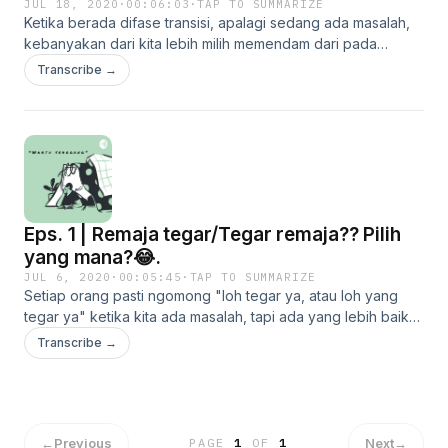
JUL 18, 2020
·
00:06:03
·
TAP TO SUMMARIZE
Ketika berada difase transisi, apalagi sedang ada masalah,
kebanyakan dari kita lebih milih memendam dari pada
berdamai.
Transcribe →
Eps. 1 | Remaja tegar/Tegar remaja?? Pilih
yang mana?😂.
JUL 6, 2020
·
00:05:45
·
TAP TO SUMMARIZE
Setiap orang pasti ngomong "loh tegar ya, atau loh yang
tegar ya" ketika kita ada masalah, tapi ada yang lebih baik
lagi yaitu "perilaku" yang tegar. Kuy lah mampir bentar biar
Transcribe →
bisa milih kakaka😆
←
Previous
Next
→
PAGE
1
OF
1