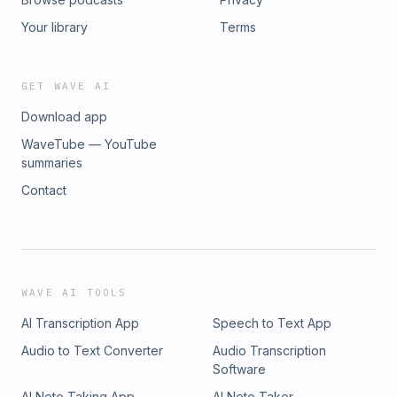
Your library
Terms
GET WAVE AI
Download app
WaveTube — YouTube
summaries
Contact
WAVE AI TOOLS
AI Transcription App
Speech to Text App
Audio to Text Converter
Audio Transcription
Software
AI Note Taking App
AI Note Taker