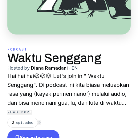
PODCAST
Waktu Senggang
Hosted by
Diana Ramadani
·
EN
Hai hai hai😆😆😆 Let's join in " Waktu
Senggang". Di podcast ini kita biasa meluapkan
rasa yang (kayak permen nano') melalui audio,
dan bisa menemani gua, lu, dan kita di waktu
senggang
READ MORE
2
episodes
⟳
Sign in to save