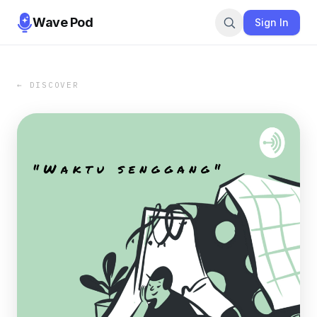
Wave Pod
Sign In
← DISCOVER