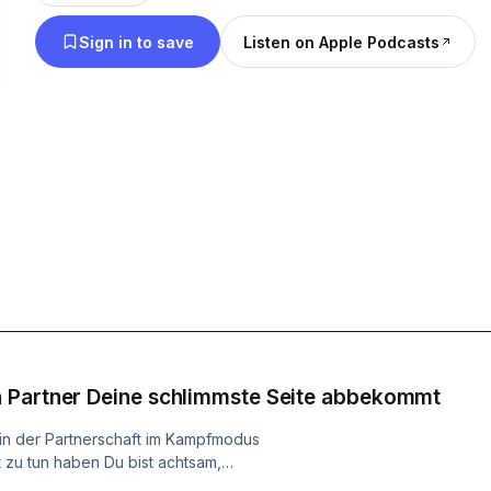
darfst: Auch die Starken brauchen Halt. In meinen Folgen lade ich dich
Sign in to save
Listen on Apple Podcasts
ein, dich tiefer mit dir selbst zu verbinden: durch 
und Erfahrungen rund um das Nervensystem, Selbs
Scham und die Kraft echter Begegnung. Dieser Podcast ist ein Ort, an
dem du dich nicht verstellen musst. Wo du sein dar
wo du vielleicht ein Stück von dem findest, wonac
Ruhe, Nähe und Vertrauen.
 Partner Deine schlimmste Seite abbekommt
 in der Partnerschaft im Kampfmodus
 zu tun haben Du bist achtsam,
ständnisvolle, liebe Mausi – aber bei