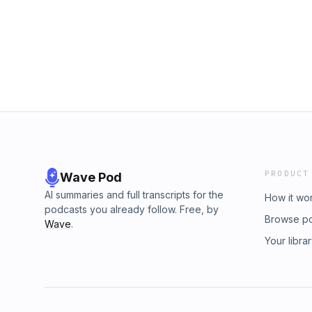
du lernen kannst, Freundschaften entspannt
www.instagram.com/louisa.domhan
Damit Treffen mit deinen Freundinnen wieder 
sind: verbindend, leicht und nährend, statt 
immer so gerne, wo Du Dich vielleicht ertapp
Du bisher gemacht hast oder auch, was Du f
Dich bei mir auf Instagram via DM und wir be
Themen unterstützen kann und wie deine nä
Ich freu mich richtig von dir zu lesen 😊 ww
PRODUCT
Wave Pod
AI summaries and full transcripts for the
How it wo
podcasts you already follow. Free, by
Browse p
Wave
.
Your libra