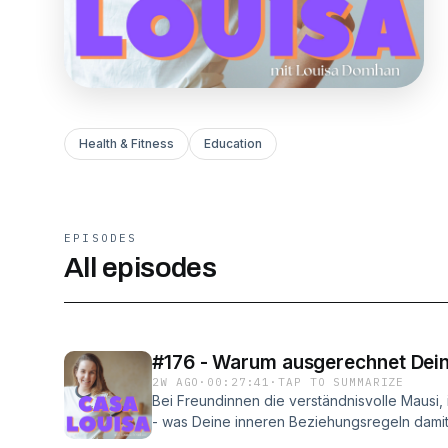
Health & Fitness
Education
EPISODES
All episodes
#176 - Warum ausgerechnet Dein
2W AGO
·
00:27:41
·
TAP TO SUMMARIZE
Bei Freundinnen die verständnisvolle Mausi,
- was Deine inneren Beziehungsregeln damit
reflektiert und für Deine Freundinnen die ver