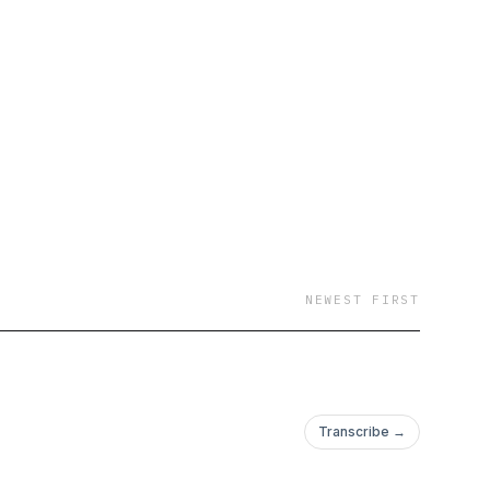
Geschichten, Impulse
tfürsorge, Bindung,
fst, wie du bist. Und
h du dich sehnst:
NEWEST FIRST
Transcribe →