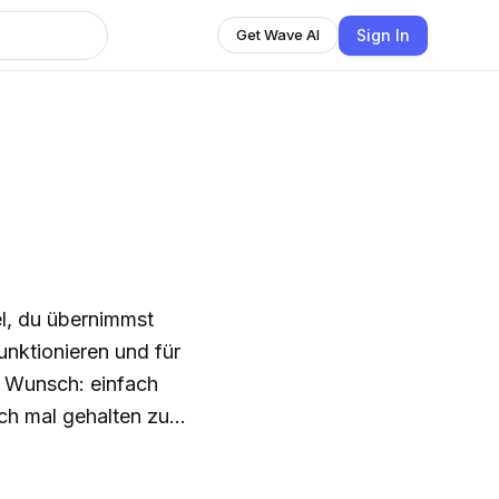
Sign In
Get Wave AI
iel, du übernimmst
unktionieren und für
ch mal gehalten zu
en und dich erinnern