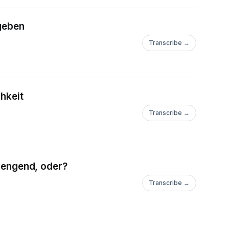
 geben
Transcribe →
chkeit
Transcribe →
trengend, oder?
Transcribe →