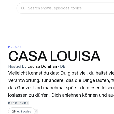
PODCAST
CASA LOUISA
Hosted by
Louisa Domhan
·
DE
Vielleicht kennst du das: Du gibst viel, du hältst v
Verantwortung: für andere, das die Dinge laufen, f
das Ganze. Und manchmal spürst du diesen leisen Wunsch: einfach
loslassen zu dürfen. Dich anlehnen können und au
sein. Genau dafür ist CASA LOUISA da. Ein Ort, an dem du nichts leisten
READ MORE
musst. Ein Raum, in dem du ausatmen, weich werd
28
episodes
⟳