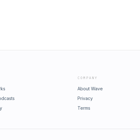
er und auf Augenhöhe zu leben.
das sein dürfen, was sie eigentlich
anstrengend. Macherin, schreib mir wie
t gefühlt hast, welche Erfahrungen
ür Dich mitnehmen konntest! Melde
sprechen, wie ich Dich bei Deinen
chsten Schritte aussehen können.
w.instagram.com/louisa.domhan
COMPANY
rks
About Wave
odcasts
Privacy
ry
Terms