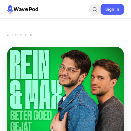
Wave Pod
Sign In
← DISCOVER