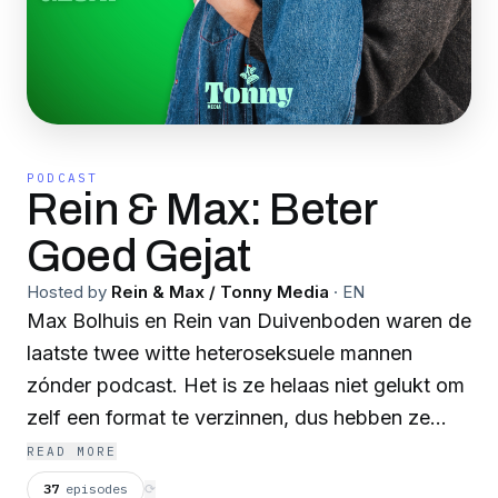
PODCAST
Rein & Max: Beter
Goed Gejat
Hosted by
Rein & Max / Tonny Media
·
EN
Max Bolhuis en Rein van Duivenboden waren de
laatste twee witte heteroseksuele mannen
zónder podcast. Het is ze helaas niet gelukt om
zelf een format te verzinnen, dus hebben ze
besloten flink marktonderzoek te doen.
READ MORE
Wekenlang hebben ze er elke woensdag eentje
37
episodes
⟳