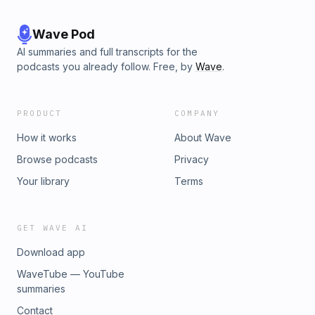
Wave Pod
AI summaries and full transcripts for the
podcasts you already follow. Free, by
Wave
.
PRODUCT
COMPANY
How it works
About Wave
Browse podcasts
Privacy
Your library
Terms
GET WAVE AI
Download app
WaveTube — YouTube
summaries
Contact