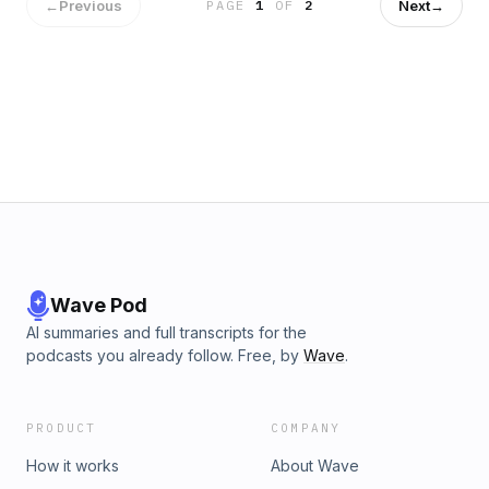
←
Previous
Next
→
PAGE
1
OF
2
Wave Pod
AI summaries and full transcripts for the
podcasts you already follow. Free, by
Wave
.
PRODUCT
COMPANY
How it works
About Wave