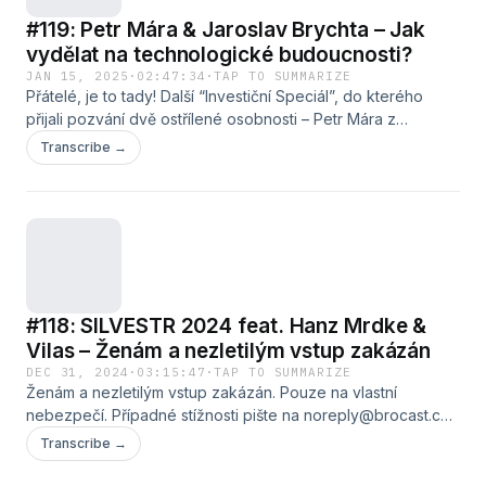
#119: Petr Mára & Jaroslav Brychta – Jak
vydělat na technologické budoucnosti?
JAN 15, 2025
·
02:47:34
·
TAP TO SUMMARIZE
Přátelé, je to tady! Další “Investiční Speciál”, do kterého
přijali pozvání dvě ostřílené osobnosti – Petr Mára z
internetů a Jaroslav Brychta z XTB. Hlavním tématem byla
Transcribe →
blízká technologická budoucnost (umělá inteligence,
virtuální realita, sociální sítě a vítězové ekonomiky
pozornosti) a jak na těchto trendech vydělat. Zajímalo nás,
jaké příležitosti na trhu naši hosté vidí, [&#8230;]
#118: SILVESTR 2024 feat. Hanz Mrdke &
Vilas – Ženám a nezletilým vstup zakázán
DEC 31, 2024
·
03:15:47
·
TAP TO SUMMARIZE
Ženám a nezletilým vstup zakázán. Pouze na vlastní
nebezpečí. Případné stížnosti pište na noreply@brocast.cz.
&#160; 🎧 &#124; SLEDUJTE NÁS Instagram:
Transcribe →
https://instagram.com/brocastcz/ Facebook:
https://www.facebook.com/brocastcz⁣⁣⁣ YouTube: