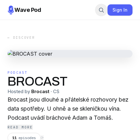
Wave Pod
Sign In
← DISCOVER
PODCAST
BROCAST
Hosted by
Brocast
·
CS
Brocast jsou dlouhé a přátelské rozhovory bez
data spotřeby. U ohně a se skleničkou vína.
Podcast uvádí bráchové Adam a Tomáš.
READ MORE
11
episodes
⟳