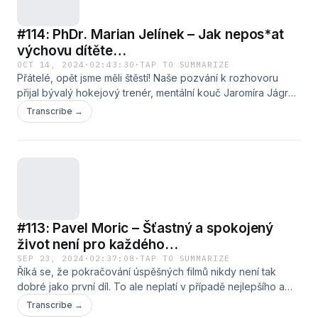
#114: PhDr. Marian Jelínek – Jak nepos*at
výchovu dítěte…
OCT 14, 2024
·
02:43:30
·
TAP TO SUMMARIZE
Přátelé, opět jsme měli štěstí! Naše pozvání k rozhovoru
přijal bývalý hokejový trenér, mentální kouč Jaromíra Jágra
a psycholog &#8211; Marian Jelínek. Hlavním tématem byla
Transcribe →
výchova dětí. Povídali jsme si o rozdílech ve výchově dívek
a chlapců, jak u nich rozvíjet zájem o různé činnosti, zda
rodinná historie ovlivňuje výchovu a jestli s tím můžeme
[&#8230;]
#113: Pavel Moric – Šťastný a spokojený
život není pro každého…
SEP 23, 2024
·
02:37:08
·
TAP TO SUMMARIZE
Říká se, že pokračování úspěšných filmů nikdy není tak
dobré jako první díl. To ale neplatí v případě nejlepšího a
nejžádanějšího motivačního kouče Pavla Morice v Brocastu.
Transcribe →
Druhá epizoda je opět nabitá informacemi, technikami a