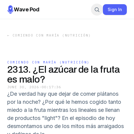
Wave Pod
Sign In
←
COMIENDO CON MARÍA (NUTRICIÓN)
COMIENDO CON MARÍA (NUTRICIÓN)
2313. ¿El azúcar de la fruta
es malo?
JUNE 30, 2026
·
00:17:36
¿De verdad hay que dejar de comer plátanos
por la noche? ¿Por qué le hemos cogido tanto
miedo a la fruta mientras los lineales se llenan
de productos "light"? En el episodio de hoy
desmontamos uno de los mitos más arraigados