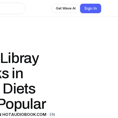
Sign In
Get Wave AI
 Libray
s in
 Diets
 Popular
ON HOTAUDIOBOOK.COM
·
EN