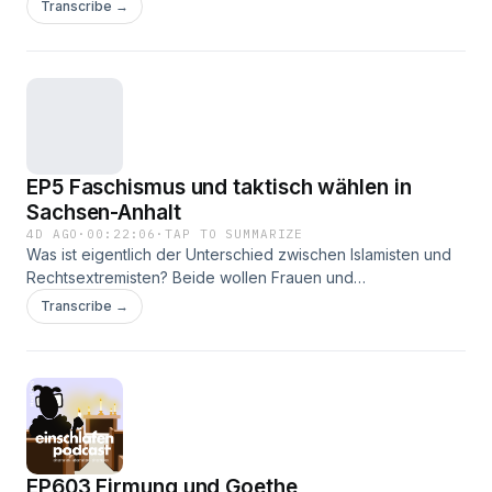
wirklich den Eindruck, dass es mich sehr weiter gebracht
Transcribe →
hat, nicht nur im Großformat, aber auch das kann ich jetzt!
Macht richtig Laune!
EP5 Faschismus und taktisch wählen in
Sachsen-Anhalt
4D AGO
·
00:22:06
·
TAP TO SUMMARIZE
Was ist eigentlich der Unterschied zwischen Islamisten und
Rechtsextremisten? Beide wollen Frauen und
Anderslebende unterdrücken. Lasst uns dagegen kämpfen,
Transcribe →
Keine Angst!
EP603 Firmung und Goethe