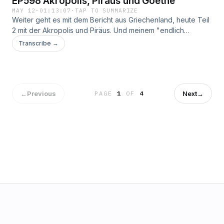
EP598 Akropolis, Piräus und Goethe
MAY 12
·
01:13:07
·
TAP TO SUMMARIZE
Weiter geht es mit dem Bericht aus Griechenland, heute Teil
2 mit der Akropolis und Piräus. Und meinem "endlich
ankommen" in Athen. Das war SO schön!
Transcribe →
←
Previous
Next
→
PAGE
1
OF
4