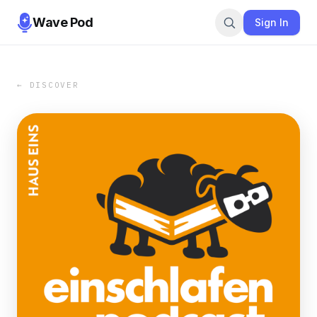
Wave Pod
Sign In
← DISCOVER