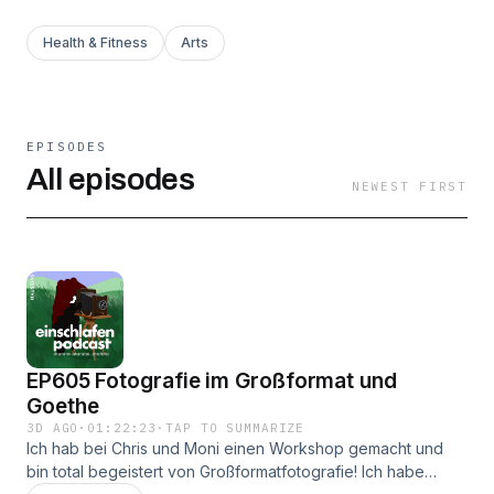
Health & Fitness
Arts
EPISODES
All episodes
NEWEST FIRST
EP605 Fotografie im Großformat und
Goethe
3D AGO
·
01:22:23
·
TAP TO SUMMARIZE
Ich hab bei Chris und Moni einen Workshop gemacht und
bin total begeistert von Großformatfotografie! Ich habe