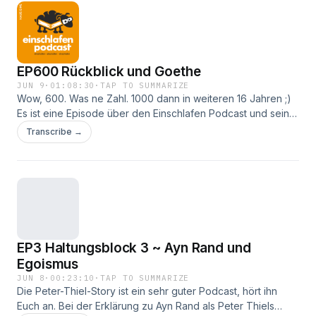
EP600 Rückblick und Goethe
JUN 9
·
01:08:30
·
TAP TO SUMMARIZE
Wow, 600. Was ne Zahl. 1000 dann in weiteren 16 Jahren ;)
Es ist eine Episode über den Einschlafen Podcast und seine
Geschichte. Kein Abgesang!
Transcribe →
EP3 Haltungsblock 3 ~ Ayn Rand und
Egoismus
JUN 8
·
00:23:10
·
TAP TO SUMMARIZE
Die Peter-Thiel-Story ist ein sehr guter Podcast, hört ihn
Euch an. Bei der Erklärung zu Ayn Rand als Peter Thiels