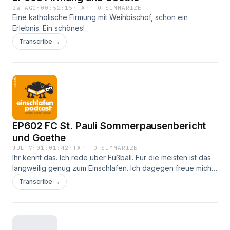
2W AGO
·
00:52:15
·
TAP TO SUMMARIZE
Eine katholische Firmung mit Weihbischof, schon ein
Erlebnis. Ein schönes!
Transcribe →
EP602 FC St. Pauli Sommerpausenbericht
und Goethe
JUL 7
·
01:01:42
·
TAP TO SUMMARIZE
Ihr kennt das. Ich rede über Fußball. Für die meisten ist das
langweilig genug zum Einschlafen. Ich dagegen freue mich
sehr auf die neue Saison in der zweiten Liga!
Transcribe →