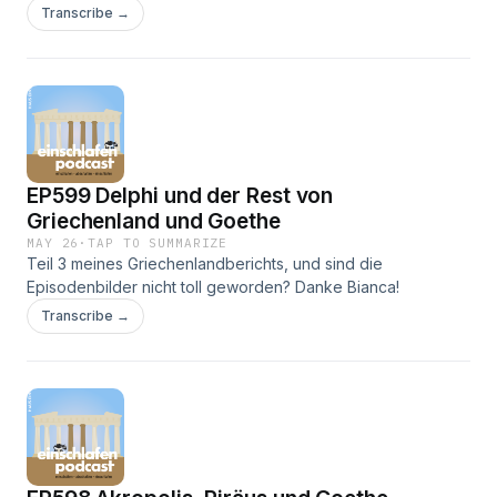
"Philosophin" sind mir ein bisschen die Augen aufgegangen.
Transcribe →
EP599 Delphi und der Rest von
Griechenland und Goethe
MAY 26
·
TAP TO SUMMARIZE
Teil 3 meines Griechenlandberichts, und sind die
Episodenbilder nicht toll geworden? Danke Bianca!
Transcribe →