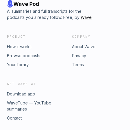
Wave Pod
AI summaries and full transcripts for the
podcasts you already follow. Free, by
Wave
.
PRODUCT
COMPANY
How it works
About Wave
Browse podcasts
Privacy
Your library
Terms
GET WAVE AI
Download app
WaveTube — YouTube
summaries
Contact