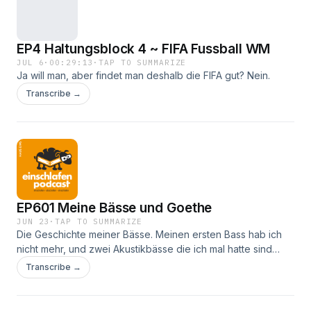
EP4 Haltungsblock 4 ~ FIFA Fussball WM
JUL 6
·
00:29:13
·
TAP TO SUMMARIZE
Ja will man, aber findet man deshalb die FIFA gut? Nein.
Transcribe →
EP601 Meine Bässe und Goethe
JUN 23
·
TAP TO SUMMARIZE
Die Geschichte meiner Bässe. Meinen ersten Bass hab ich
nicht mehr, und zwei Akustikbässe die ich mal hatte sind
auch weg. Aber 5 Bässe zuhause, braucht man das? Nein,
Transcribe →
aber 4 sind aktiv regelmäßig in Gebrauch, der 5. ist viel
genutzt und Einzelanfertigung und einfach wichtig.