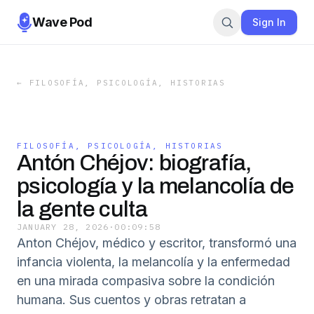
Wave Pod
Sign In
←
FILOSOFÍA, PSICOLOGÍA, HISTORIAS
FILOSOFÍA, PSICOLOGÍA, HISTORIAS
Antón Chéjov: biografía,
psicología y la melancolía de
la gente culta
JANUARY 28, 2026
·
00:09:58
Anton Chéjov, médico y escritor, transformó una
infancia violenta, la melancolía y la enfermedad
en una mirada compasiva sobre la condición
humana. Sus cuentos y obras retratan a