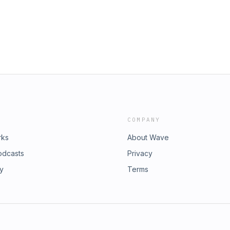
COMPANY
rks
About Wave
odcasts
Privacy
ry
Terms