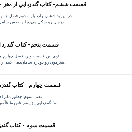
قسمت ششم- كتاب گندزدايي از مغز -
#گندزدایی_از_مغز #تروما #آ
در اپیزود ششم، وارد پارت دوم فصل چهارم
درمان رو شکل می‌ده.این بخش شامل تم
صرفاً در حد دانستن باقی می‌مونه.شنی
مهمه.✨#گندزدایی_از_مغز #تروما #آس
قسمت پنجم- كتاب گندزداي
توی این قسمت وارد فصل چهارم می‌
مغزمون رو دوباره سامان‌دهی کنیم.از
مغز بعضی مسیرها رو هی تکرار می‌کنه.ب
عملی می‌ریم برای این‌که مسیرها
سیم‌کشی جدیدی برای آرامش، آگاهی و
قسمت چهارم - كتاب گندزد
#تروما #آسیب_
فصل سوم: چطور مغز احس
#گندزدایی_از_مغز #تروما #آ
قسمت سوم - كتاب گندزد