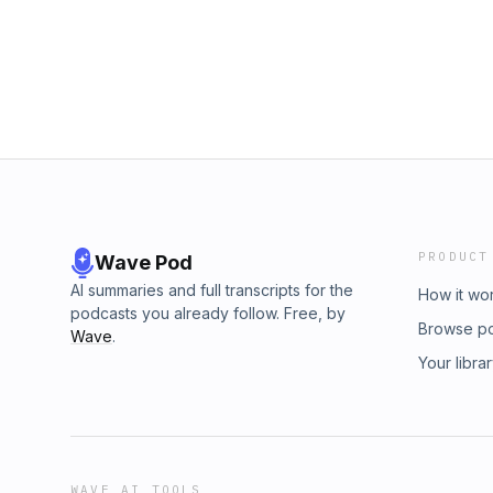
#Hamrahketab #UnfuckYourBrain
PRODUCT
Wave Pod
AI summaries and full transcripts for the
How it wo
podcasts you already follow. Free, by
Browse p
Wave
.
Your libra
WAVE AI TOOLS