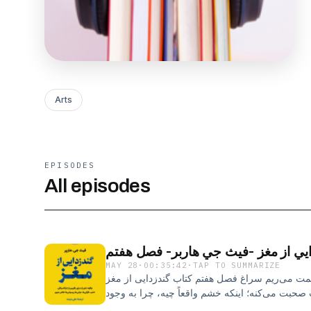
Arts
EPISODES
All episodes
ي از مغز -فيث جي هاربر- فصل هفتم
MAY 28
·
00:35:42
·
TAP TO SUMMARIZE
ریم سراغ فصل هفتم کتاب گندزدایی از مغز (Unfuck Your Brain).جایی که
صحبت می‌کنه؛ اینکه خشم واقعاً چیه، چرا به وجود
چه اتفاقی می‌افته، و چرا خیلی وقت‌ها پشت خشم،