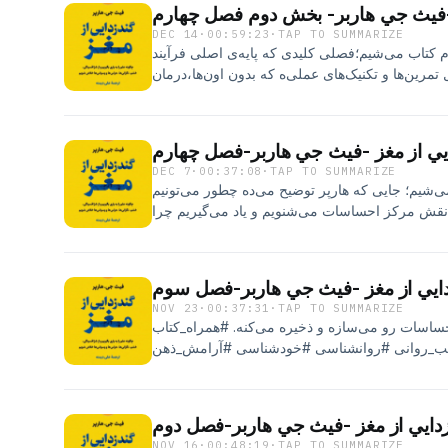
فيث جي هاربر- بخش دوم فصل چهارم
سیب_روانی #روانشناسی #خودشناسی #آرامش_ذهن
DEC 14
·
00:59:23
·
TAP TO SUMMARIZE
#Hamrahketab #UnfuckYourBrain
 کتاب می‌شیم؛فصلی کلیدی که پایه‌ی اصلی فرآیند
رین‌ها و تکنیک‌های عملی‌ه که بدون اون‌ها،درمان
دن این اپیزود برای درک عمیق‌تر مسیر درمان بسیار
یب_روانی #روانشناسی #خودشناسی #آرامش_ذهن #
#Hamrahketab #UnfuckYourBrain
ي از مغز -فيث جي هاربر-فصل چهارم
DEC 7
·
00:37:08
·
TAP TO SUMMARIZE
شیم؛ جایی که هارپر توضیح می‌ده چطور می‌تونیم
 نقش مرکز احساسات می‌شنویم و یاد می‌گیریم چرا
عد، قدم‌به‌قدم سراغ ترفندها، روش‌ها و تمرین‌های
ی قدیمی، دردناک و فرسوده رو کم‌کم کنار بذاریمو
 واکنش سالم‌تر بسازیم. 🌿🧠✨#گندزدایی_از_مغز
ايي از مغز -فيث جي هاربر-فصل سوم
روانی #روانشناسی #خودشناسی #آرامش_ذهن # #Hamrahketab
NOV 23
·
00:37:31
·
TAP TO SUMMARIZE
#UnfuckYourBrain
اسات رو می‌سازه و ذخیره می‌کنه. #همراه_کتاب
سیب_روانی #روانشناسی #خودشناسی #آرامش_ذهن
#Hamrahketab #UnfuckYourBrain
ايي از مغز -فيث جي هاربر-فصل دوم
NOV 16
·
00:48:19
·
TAP TO SUMMARIZE