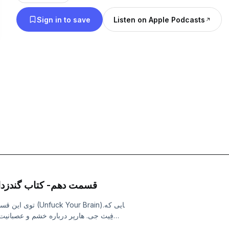
Sign in to save
Listen on Apple Podcasts
قسمت دهم- كتاب گندزداي
توی این قسمت می‌
فِیث جی. هارپر درباره خشم و عصبانیت 
میاد، موقع عصبانیت داخل مغز و بدن ما 