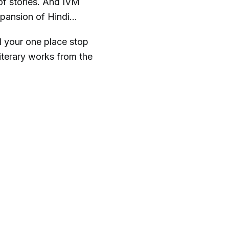
 of stories. And IVM
xpansion of Hindi
nd your one place stop
literary works from the