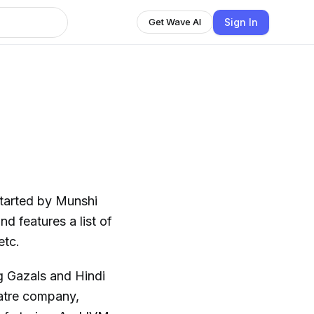
Sign In
Get Wave AI
started by Munshi
d features a list of
etc.
ng Gazals and Hindi
eatre company,