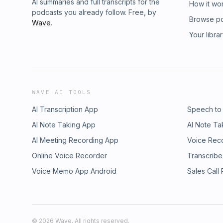
https://twitter.com/hansmagazine?lang=enF
AI summaries and full transcripts for the
How it wo
https://www.facebook.com/HanspatrikaInsta
podcasts you already follow. Free, by
Browse p
https://www.instagram.com/hans_magazine/?
Wave
.
http://hanshindimagazine.in/You can find H
Your libra
IVM Podcasts Android App: https://ivm.today/a
or any other podcast app.See omnystudio.com
WAVE AI TOOLS
AI Transcription App
Speech to
AI Note Taking App
AI Note Ta
AI Meeting Recording App
Voice Rec
Online Voice Recorder
Transcribe
Voice Memo App Android
Sales Call
©
2026
Wave. All rights reserved.