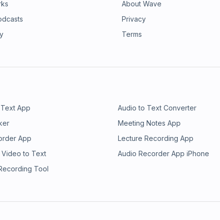
acebook:
rks
About Wave
gram:
odcasts
Privacy
hl=enWebsite:
ansvani other awesome shows on the
ry
Terms
ndroid or iOS: https://ivm.today/ios,
/listener for privacy information.
 Text App
Audio to Text Converter
ker
Meeting Notes App
order App
Lecture Recording App
 Video to Text
Audio Recorder App iPhone
 Recording Tool