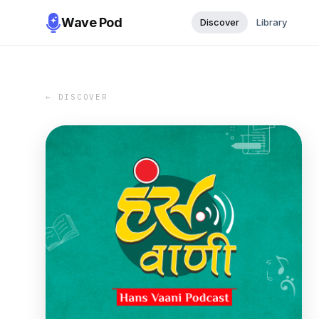
Wave Pod
Discover
Library
← DISCOVER