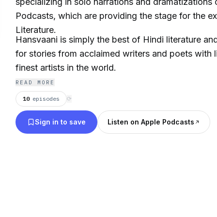
specializing in solo narrations and dramatizations
Podcasts, which are providing the stage for the e
Literature.
Hansvaani is simply the best of Hindi literature a
for stories from acclaimed writers and poets with 
finest artists in the world.
READ MORE
10
episodes
⟳
Sign in to save
Listen on Apple Podcasts