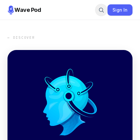
Wave Pod
Sign In
← DISCOVER