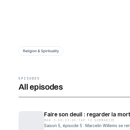
Religion & Spirituality
EPISODES
All episodes
Faire son deuil : regarder la mo
MAR 3
·
00:23:09
·
TAP TO SUMMARIZE
Saison 5, épisode 5 : Marcelin Willems se ren