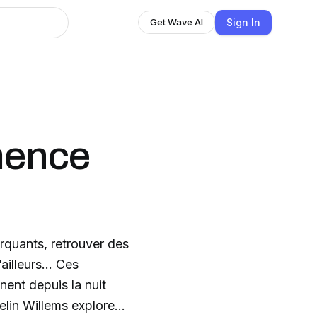
Sign In
Get Wave AI
mence
arquants, retrouver des
’ailleurs… Ces
nent depuis la nuit
elin Willems explore