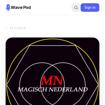
Wave Pod
Sign In
← DISCOVER