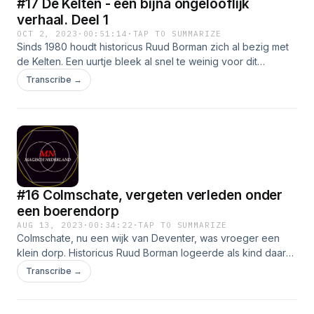
#17 De Kelten - een bijna ongelooflijk
verhaal. Deel 1
OCT 2, 2023
·
00:51:14
·
TAP TO SUMMARIZE
Sinds 1980 houdt historicus Ruud Borman zich al bezig met
de Kelten. Een uurtje bleek al snel te weinig voor dit
onderwerp, daarom een tweeluik. In dit eerste deel staat
Transcribe →
Ruud Borman uitgebreid stil bij de herkomst en verspreiding
door Europa van de Kelten. Vervolgens legt hij het Keltisch
jaarwiel uit en tot slot benoemt Ruud de positie van de
vrouw binnen de Keltische stammen. Veel luisterplezier!
#16 Colmschate, vergeten verleden onder
een boerendorp
AUG 13, 2023
·
00:34:22
·
TAP TO SUMMARIZE
Colmschate, nu een wijk van Deventer, was vroeger een
klein dorp. Historicus Ruud Borman logeerde als kind daar
graag in de boerderij van zijn opa en oma. Hier hoorde hij
Transcribe →
voor het eerst over de Witte Wieven. Toen het dorpje
moest plaatsmaken voor een nieuwe wijk werden er veel
archeologische vondsten gedaan uit -onder andere- de