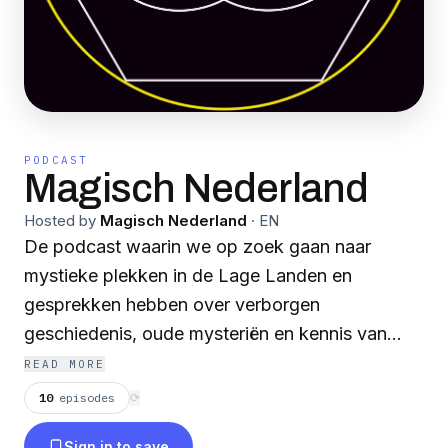
PODCAST
Magisch Nederland
Hosted by
Magisch Nederland
·
EN
De podcast waarin we op zoek gaan naar
mystieke plekken in de Lage Landen en
gesprekken hebben over verborgen
geschiedenis, oude mysteriën en kennis van
onze voorouders.
READ MORE
10
episodes
⟳
Sign in to save