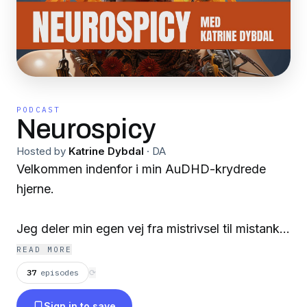
PODCAST
Neurospicy
Hosted by
Katrine Dybdal
·
DA
Velkommen indenfor i min AuDHD-krydrede
hjerne.
Jeg deler min egen vej fra mistrivsel til mistanke,
udredning og diagnose og ikke mindst hvad det
READ MORE
har betydet for mit liv.
37
episodes
⟳
Sign in to save