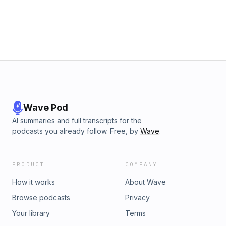
måde at fungere på jo ikke er dårligere end flertallets måde.
Det koster bare utrolig meget mere energi, når man prøver
at fungere, som de fleste gør. Det var som altid en kæmpe
fornøjelse at tale med Maria, og jeg håber, du også kan
bruge episoden til at blive klogere. Det blev jeg i hvert fald.
Du kan finde Maria Larsens klinik her: Roskilde
Specialpsykologisk KlinikDu kan også finde Maria Larsen på
LinkedIn.Find Katrine på LinkedIn eller på Neurospicys insta
Wave Pod
AI summaries and full transcripts for the
podcasts you already follow. Free, by
Wave
.
PRODUCT
COMPANY
How it works
About Wave
Browse podcasts
Privacy
Your library
Terms