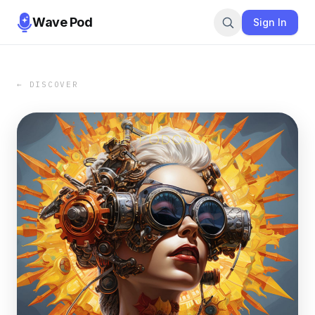
Wave Pod
Sign In
← DISCOVER