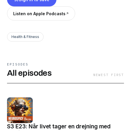
Men det handler ikke kun om mig!
Neurodivergens er på agendaen mange steder,
Listen on Apple Podcasts
så jeg udforsker arbejdslivet, kærlighedslivet,
familielivet og følelselivet som neurodivergent
gennem samtaler, refleksioner og interviews.
Health & Fitness
EPISODES
All episodes
NEWEST FIRST
S3 E23: Når livet tager en drejning med