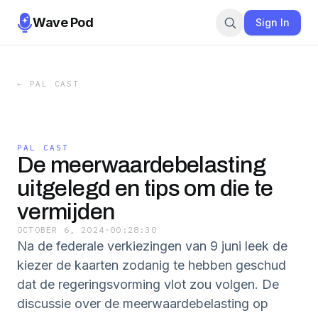
Wave Pod
Sign In
←
PAL CAST
PAL CAST
De meerwaardebelasting
uitgelegd en tips om die te
vermijden
OCTOBER 6, 2024
·
00:28:30
Na de federale verkiezingen van 9 juni leek de
kiezer de kaarten zodanig te hebben geschud
dat de regeringsvorming vlot zou volgen. De
discussie over de meerwaardebelasting op