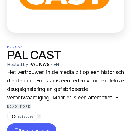
PODCAST
PAL CAST
Hosted by
PAL NWS
·
EN
Het vertrouwen in de media zit op een historisch
dieptepunt. En daar is een reden voor: eindeloze
deugsignalering en gefabriceerde
verontwaardiging. Maar er is een alternatief. Een
plaats waar u de feiten kunt krijgen over de
READ MORE
verhalen die voor u belangrijk zijn. Wij
10
episodes
⟳
introduceren PAL CAST. De podcasts die uw
Sign in to save