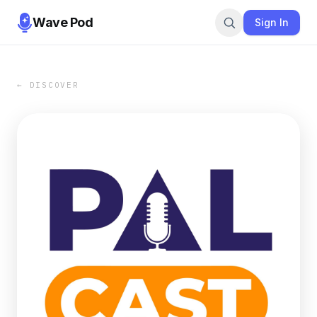
Wave Pod
Sign In
← DISCOVER