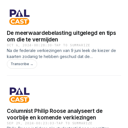
en Genk. Eindigen doen ze met enkele leuke weetjes en
eens over de taalgrens te kijken.
De meerwaardebelasting uitgelegd en tips
om die te vermijden
OCT 6, 2024
·
00:28:30
·
TAP TO SUMMARIZE
Na de federale verkiezingen van 9 juni leek de kiezer de
kaarten zodanig te hebben geschud dat de
regeringsvorming vlot zou volgen. De discussie over de
Transcribe →
meerwaardebelasting op aandelen stak daar echter een
stokje voor. Hoofdredacteur Stijn Derudder ging in gesprek
met Tim Nijsmans, financieel adviseur en docent
privaatbankieren, over de zin en onzin van de
meerwaardebelasting, en over tips om die belasting te
vermijden.
Columnist Philip Roose analyseert de
voorbije en komende verkiezingen
SEP 29, 2024
·
00:23:03
·
TAP TO SUMMARIZE