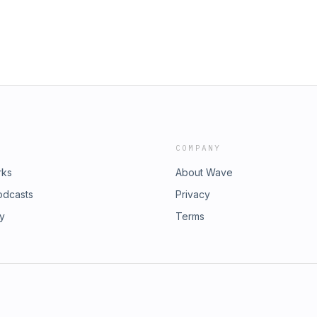
COMPANY
rks
About Wave
odcasts
Privacy
ry
Terms