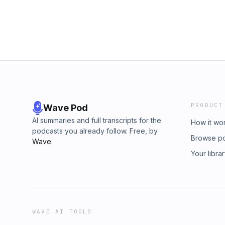
PRODUCT
Wave Pod
AI summaries and full transcripts for the
How it wo
podcasts you already follow. Free, by
Browse p
Wave
.
Your libra
WAVE AI TOOLS