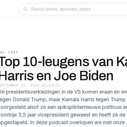
PAL CAST
Top 10-leugens van 
Harris en Joe Biden
SEPTEMBER 15, 2024
·
00:24:05
De presidentsverkiezingen in de VS komen eraan en we 
tegen Donald Trump, maar Kamala Harris tegen Trump
voorgesteld alsof ze een spiksplinternieuwe politicus en
voorbije 3,5 jaar vicepresident geweest en heeft ze de 
opgestapeld. In deze podcast overlopen we met onze