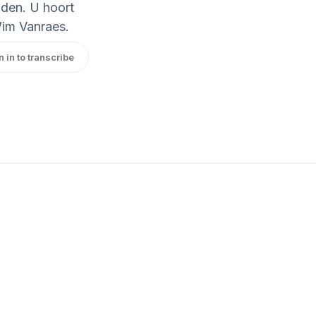
iden. U hoort
Wim Vanraes.
n in to transcribe