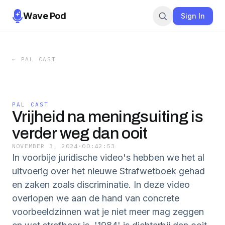
Wave Pod
Sign In
←
PAL CAST
PAL CAST
Vrijheid na meningsuiting is
verder weg dan ooit
NOVEMBER 3, 2024
·
00:42:53
In voorbije juridische video's hebben we het al
uitvoerig over het nieuwe Strafwetboek gehad
en zaken zoals discriminatie. In deze video
overlopen we aan de hand van concrete
voorbeeldzinnen wat je niet meer mag zeggen