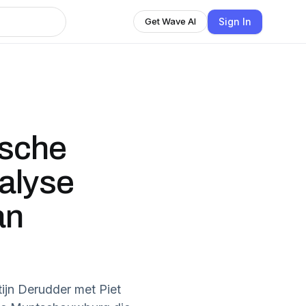
Sign In
Get Wave AI
fische
alyse
an
ijn Derudder met Piet