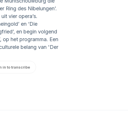
jke Muntschouwburg die
er Ring des Nibelungen’.
it vier opera’s.
eingold’ en ‘Die
gfried’, en begin volgend
g’, op het programma. Een
culturele belang van 'Der
n in to transcribe