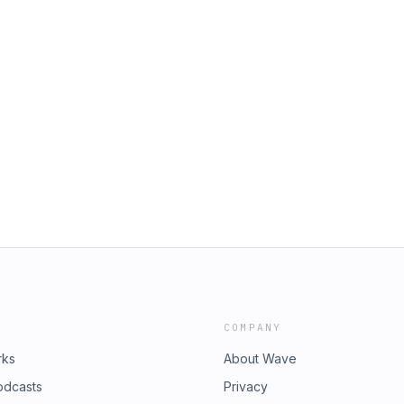
COMPANY
rks
About Wave
odcasts
Privacy