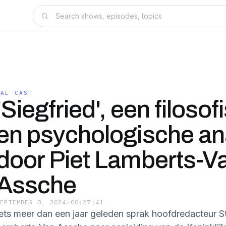
PAL CAST
'Siegfried', een filoso
en psychologische an
door Piet Lamberts-V
Assche
SEPTEMBER 8, 2024
·
00:27:41
Iets meer dan een jaar geleden sprak hoofdredacteur St