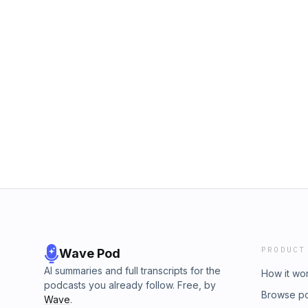
PRODUCT
Wave Pod
AI summaries and full transcripts for the
How it wo
podcasts you already follow. Free, by
Browse p
Wave
.