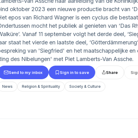
Lamberts-Van Assche naar aanleiding van de Koninkli
eind oktober 2023 een nieuwe productie bracht van ‘D
Het epos van Richard Wagner is een cyclus die bestaat u
Ondertussen mocht het publiek al genieten van ‘Das Rh
Walküre’. Vanaf 11 september volgt het derde deel, ‘Sie
jaar staat het vierde en laatste deel, ‘Götterdämmerun
bespreking van 'Siegfried' en het maatschappelijke en 
Ring des Nibelungen' met Piet Lamberts-Van Assche.
Send to my inbox
Sign in to save
Share
Sig
News
Religion & Spirituality
Society & Culture