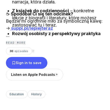
narracja, która działa.
Z książek do codzienności
– konkretne
☕
Spodobał Ci się ten odcinek?
lekcje z biografii i literatury, które możesz
Będzie mi ogromnie miło za symboliczną kawę:
zastosować tu i teraz.
→
suppi.pl/lepiejteraz
Rozwój osobisty z perspektywy praktyka
– pomysły, które dają sens, porządkują życie
🤝 Zostań Mecenasem Podcastu!
(osobiście
READ MORE
i dają moc działania.
podziękuje Ci w odcinku):
30
episodes
⟳
→
patronite.pl/podcastlepiejteraz
Sign in to save
Listen on Apple Podcasts
Education
History