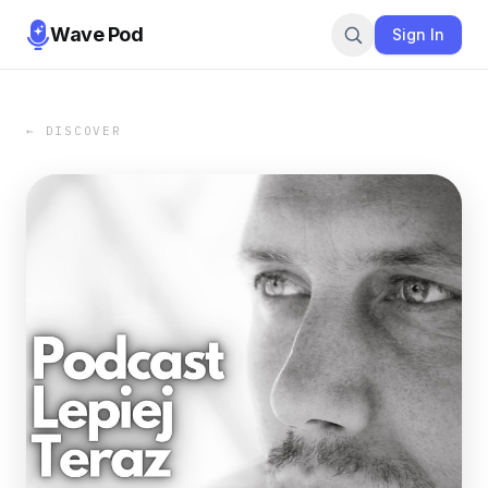
Wave Pod
Sign In
← DISCOVER