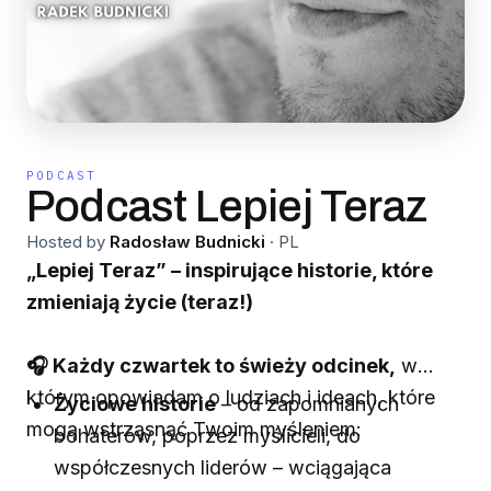
PODCAST
Podcast Lepiej Teraz
Hosted by
Radosław Budnicki
·
PL
„Lepiej Teraz” – inspirujące historie, które
zmieniają życie (teraz!)
🎧 Każdy czwartek to świeży odcinek,
w
którym opowiadam o ludziach i ideach, które
Życiowe historie
– od zapomnianych
mogą wstrząsnąć Twoim myśleniem:
bohaterów, poprzez myślicieli, do
współczesnych liderów – wciągająca