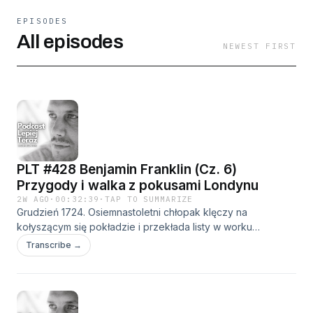
EPISODES
All episodes
NEWEST FIRST
PLT #428 Benjamin Franklin (Cz. 6)
Przygody i walka z pokusami Londynu
2W AGO
·
00:32:39
·
TAP TO SUMMARIZE
Grudzień 1724. Osiemnastoletni chłopak klęczy na
kołyszącym się pokładzie i przekłada listy w worku
pocztowym. Szuka swojego nazwiska. Za kilka godzin
Transcribe →
zejdzie na ląd w największym mieście zachodniego świata.
Sam. W Wigilię. Co znajdzie w tym worku? A raczej: czego w
nim nie znajdzie?To odcinek o najniższym punkcie młodego
życia i o człowieku, który pokazał Benowi, czym naprawdę