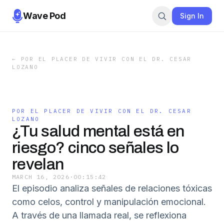
Wave Pod
Sign In
←
POR EL PLACER DE VIVIR CON EL DR. CESAR
LOZANO
POR EL PLACER DE VIVIR CON EL DR. CESAR
LOZANO
¿Tu salud mental está en
riesgo? cinco señales lo
revelan
MARCH 16, 2026
·
00:15:42
El episodio analiza señales de relaciones tóxicas
como celos, control y manipulación emocional.
A través de una llamada real, se reflexiona