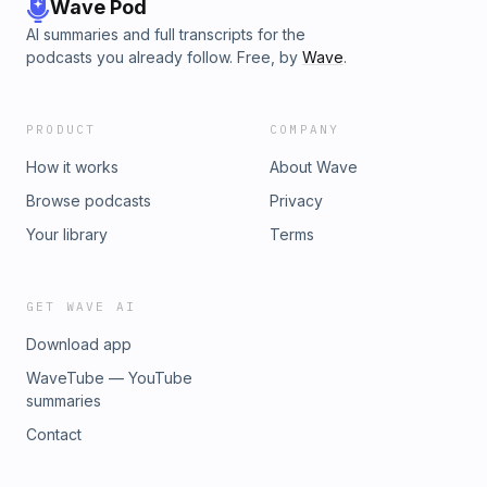
Wave Pod
AI summaries and full transcripts for the
podcasts you already follow. Free, by
Wave
.
PRODUCT
COMPANY
How it works
About Wave
Browse podcasts
Privacy
Your library
Terms
GET WAVE AI
Download app
WaveTube — YouTube
summaries
Contact