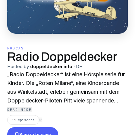
PODCAST
Radio Doppeldecker
Hosted by
doppeldecker.info
·
DE
„Radio Doppeldecker“ ist eine Hörspielserie für
Kinder. Die „Roten Milane“, eine Kinderbande
aus Winkelstädt, erleben gemeinsam mit dem
Doppeldecker-Piloten Pitt viele spannende
Abenteuer. Dabei erfahren sie eine Menge über
READ MORE
Gott. Im Shop kannst du kostenfrei CDs, Poster,
11
episodes
⟳
Sticker und Flyer mit Geschichten aus
Sign in to save