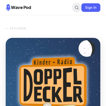
Wave Pod
Sign In
← DISCOVER