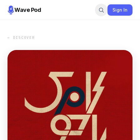
Wave Pod
Sign In
← DISCOVER