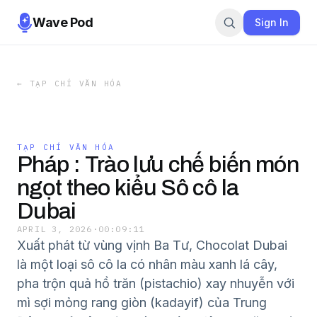
Wave Pod
Sign In
←
TẠP CHÍ VĂN HÓA
TẠP CHÍ VĂN HÓA
Pháp : Trào lưu chế biến món
ngọt theo kiểu Sô cô la
Dubai
APRIL 3, 2026
·
00:09:11
Xuất phát từ vùng vịnh Ba Tư, Chocolat Dubai
là một loại sô cô la có nhân màu xanh lá cây,
pha trộn quả hồ trăn (pistachio) xay nhuyễn với
mì sợi mỏng rang giòn (kadayif) của Trung