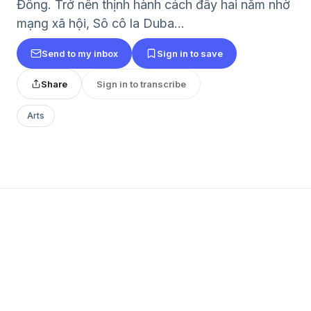
Đông. Trở nên thịnh hành cách đây hai năm nhờ
mạng xã hội, Sô cô la Duba…
Send to my inbox
Sign in to save
Share
Sign in to transcribe
Arts