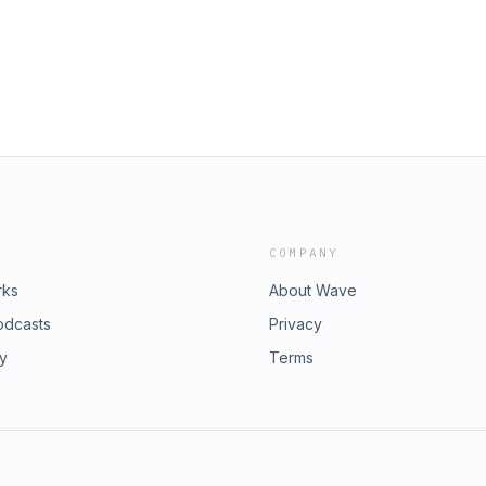
COMPANY
rks
About Wave
odcasts
Privacy
ry
Terms