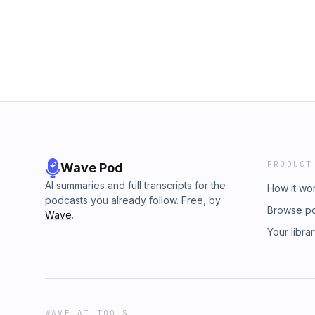
PRODUCT
Wave Pod
AI summaries and full transcripts for the
How it wo
podcasts you already follow. Free, by
Browse p
Wave
.
Your libra
WAVE AI TOOLS