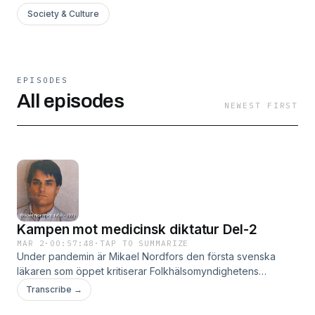
Society & Culture
EPISODES
All episodes
NEWEST FIRST
Kampen mot medicinsk diktatur Del-2
MAR 2
·
00:57:48
·
TAP TO SUMMARIZE
Under pandemin är Mikael Nordfors den första svenska
läkaren som öppet kritiserar Folkhälsomyndighetens
pandemiåtgärder. Och han varnar för att de
Transcribe →
högteknologiska vaccinerna kommer att vara förödande för