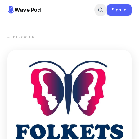
Wave Pod
Sign In
← DISCOVER