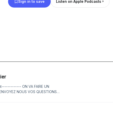
Sign in to save
Listen on Apple Podcasts
ier
at------------- ON VA FAIRE UN
 ENVOYEZ NOUS VOS QUESTIONS
légères, gentilles ou méchantes, on
--------------------------Pour ce 39
a se faire un grand culte du cinema :
une suite meilleure que le premier, et