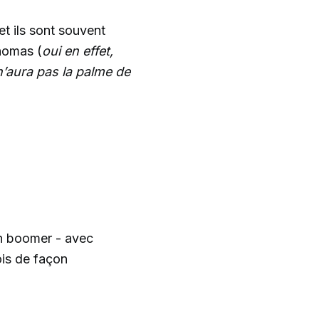
t ils sont souvent
Thomas (
oui en effet,
aura pas la palme de
)
un boomer - avec
ois de façon