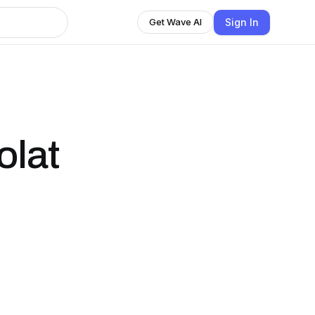
Sign In
Get Wave AI
olat