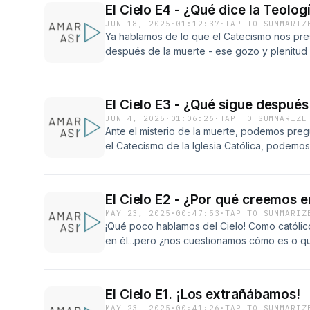
El Cielo E4 - ¿Qué dice la Teolog
experiencia. Recuerda que puedes vernos 
JUN 18, 2025
·
01:12:37
·
TAP TO SUMMARIZ
&quot;Amar ASY&quot;.
Ya hablamos de lo que el Catecismo nos pr
después de la muerte - ese gozo y plenitud
profundizar en lo que San Juan Pablo II nos
sobre esa promesa. Nos daremos cuenta que
en las demás catequesis, lo hace también en 
El Cielo E3 - ¿Qué sigue después
destino definitivo (El Cielo). Esperamos que
JUN 4, 2025
·
01:06:26
·
TAP TO SUMMARIZE
de nosotros el fruto de la esperanza y anhel
Ante el misterio de la muerte, podemos preg
el Catecismo de la Iglesia Católica, podemo
un poco más sobre qué es lo que pasa una
contigo un recorrido sobre el tema.
El Cielo E2 - ¿Por qué creemos e
MAY 23, 2025
·
00:47:53
·
TAP TO SUMMARIZ
¡Qué poco hablamos del Cielo! Como católi
en él...pero ¿nos cuestionamos cómo es o qué
pesar de ser un GRAN misterio, hay mucho p
Iglesia. Escucha este episodio donde habla
magisterio y experiencia sobre el tema.¿Ya no
El Cielo E1. ¡Los extrañábamos!
Soñábamos con tener una que fuera nuestra
MAY 23, 2025
·
00:41:26
·
TAP TO SUMMARIZ