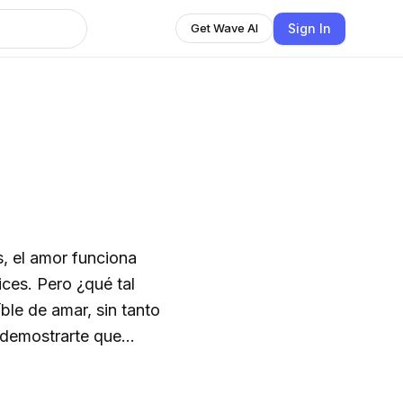
Sign In
Get Wave AI
, el amor funciona
lices. Pero ¿qué tal
ble de amar, sin tanto
eres amado ASÍ!