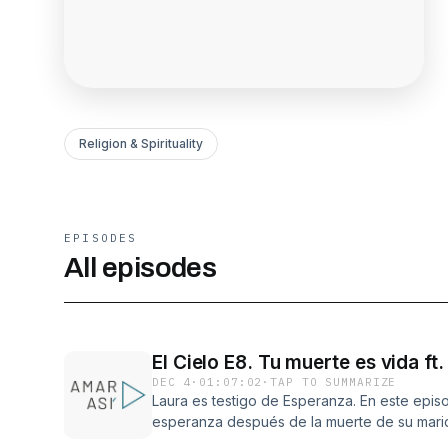
Religion & Spirituality
EPISODES
All episodes
El Cielo E8. Tu muerte es vida ft
DEC 4
·
01:07:02
·
TAP TO SUMMARIZE
Laura es testigo de Esperanza. En este epi
esperanza después de la muerte de su marid
cómo es posible encontrar paz y felicidad en