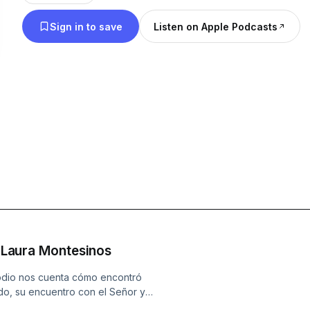
Sign in to save
Listen on Apple Podcasts
. Laura Montesinos
sodio nos cuenta cómo encontró
o, su encuentro con el Señor y
 medio del sufrimiento, inspirando a