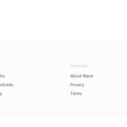
quot;Padre Adolfo&quot;.
COMPANY
rks
About Wave
odcasts
Privacy
ry
Terms