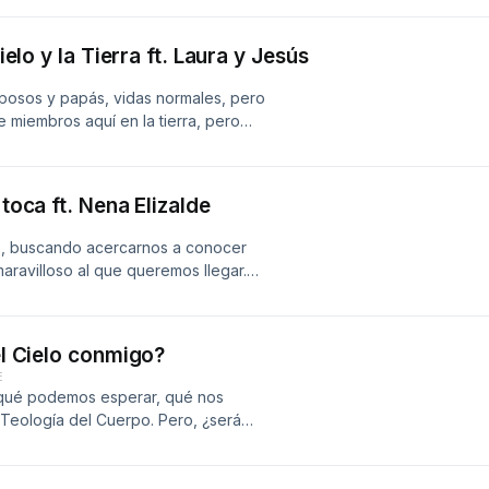
erda que puedes vernos en YouTube,
ielo y la Tierra ft. Laura y Jesús
sposos y papás, vidas normales, pero
ne miembros aquí en la tierra, pero
cuentan cómo Dios los ha acompañado
con algunas dificultades, de la
 toca ft. Nena Elizalde
lo, buscando acercarnos a conocer
aravilloso al que queremos llegar.
onte y esperanza del presente puede
tamos enfrentando un dolor o
a una invitada querida, Nena
el Cielo conmigo?
nocer un poco de su historia y
E
e tiene para compartirnos, que Dios
, qué podemos esperar, qué nos
a Teología del Cuerpo. Pero, ¿será
vida en la Tierra llegue a su fin? La
 Dios tiene presencia y relevancia
amos sobre el tema desde nuestra