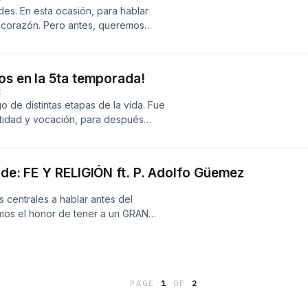
musical y productor! (música para
es. En esta ocasión, para hablar
ueden encontrarlo en
 corazón. Pero antes, queremos
vegamusic en Instagram.
nos un poco, como los viejos amigos
ate con nosotras ¡tenemos mucho
tro...? Soñábamos con tener una que
os en la 5ta temporada!
Vega lo hizo posible - ¡el mejor
E
 cine , TV , teatro y contenidos
o de distintas etapas de la vida. Fue
www.cesarvegamusica.com o
tidad y vocación, para después
 y compromiso. Recordando siempre
ara nosotros. En este episodio te
 nosotras esta 4ta temporada.
 de: FE Y RELIGIÓN ft. P. Adolfo Güemez
 centrales a hablar antes del
vimos el honor de tener a un GRAN
monios; el P. Adolfo Güemez L.C.
o Juntos: Espiritualidad matrimonial
osotras para responder preguntas
 LO PUEDEN PERDER, es un sacerdote
PAGE
1
OF
2
orma sencilla temas súmamente
ontrar al Padre Adolfo en IG como