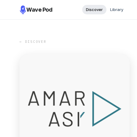
Wave Pod
Discover
Library
← DISCOVER