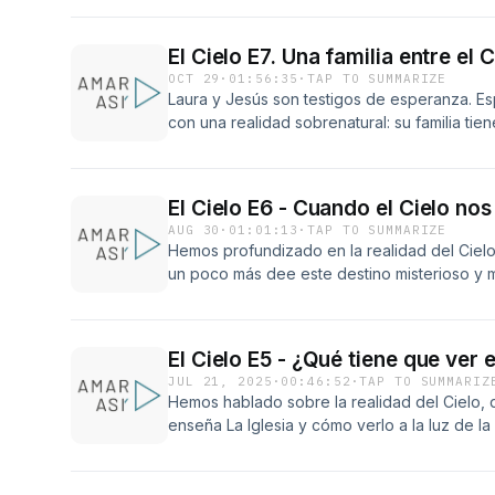
otros a transformar el dolor en amor. Recu
&quot;AmarASY&quot;.
El Cielo E7. Una familia entre el C
OCT 29
·
01:56:35
·
TAP TO SUMMARIZE
Laura y Jesús son testigos de esperanza. E
con una realidad sobrenatural: su familia tie
también en el Cielo. En este episodio nos 
en la historia de su familia y les ha llenado, 
certeza del Cielo.
El Cielo E6 - Cuando el Cielo nos
AUG 30
·
01:01:13
·
TAP TO SUMMARIZE
Hemos profundizado en la realidad del Cie
un poco más dee este destino misterioso y m
Sabemos que vivir con el Cielo como horiz
parecer lejano incluso imposible cuando es
dificultad grande. En este episodio tenemos 
El Cielo E5 - ¿Qué tiene que ver 
Elizalde, quien nos abre su corazón para co
JUL 21, 2025
·
00:46:52
·
TAP TO SUMMARIZ
vivencia del dolor. Gracias por recibir lo qu
Hemos hablado sobre la realidad del Cielo
permita que dé fruto en tu vida.
enseña La Iglesia y cómo verlo a la luz de l
que todo es esperar a vivirlo cuando nuestra 
maravilla que tiene preparada para nosotros
HOY para nosotros y en este episodio habl