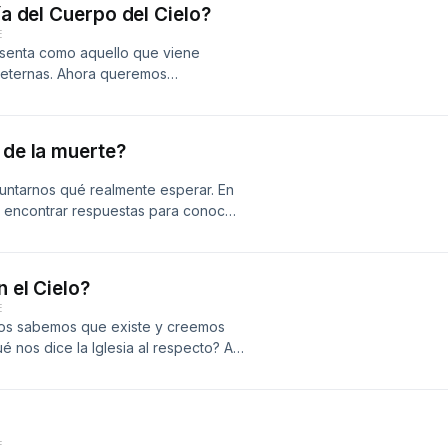
ía del Cuerpo del Cielo?
en nuestro canal de YouTube
E
esenta como aquello que viene
 eternas. Ahora queremos
 presenta en su Teología del Cuerpo
 así como tanto habla del cuerpo
este último capítulo del hombre: su
 de la muerte?
 este episodio despierte en cada uno
o de Cielo.
untarnos qué realmente esperar. En
s encontrar respuestas para conocer
 vez que morimos. Aquí hacemos
n el Cielo?
E
cos sabemos que existe y creemos
 nos dice la Iglesia al respecto? A
or descubrir en nuestra madre
mos de fundamento bíblico,
taron nuestra nueva intro...?
 100% y nuestro sponsor Cesar
E