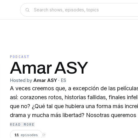
PODCAST
Amar ASY
Hosted by
Amar ASY
·
ES
A veces creemos que, a excepción de las películas
así: corazones rotos, historias fallidas, finales infe
que no? ¿Qué tal que hubiera una forma más increí
drama y mucha más libertad? Nosotras queremos demostrarte que
realmente puedes amar así. Y mejor aún, ¡que ya 
READ MORE
11
episodes
⟳