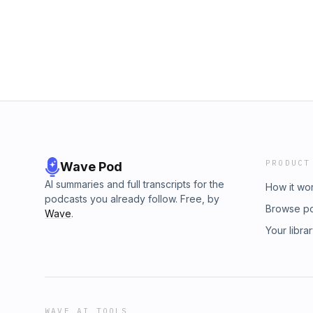
&quot;padolfolc&quot; y en YouTube como &
PRODUCT
Wave Pod
AI summaries and full transcripts for the
How it wo
podcasts you already follow. Free, by
Browse p
Wave
.
Your libra
WAVE AI TOOLS