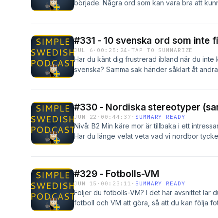
började. Några ord som kan vara bra att ku
coincidence skivbranschen = the record indust
skivbolag = record label Håll dig uppdatera
(inklusive mina bästa tips och intressanta me
#331 - 10 svenska ord som inte f
och få tillgång till transkriberingar och vår c
JUL 6
·
00:25:24
·
TAP TO SUMMARIZE
Har du känt dig frustrerad ibland när du inte 
svenska? Samma sak händer såklart åt andra 
svenska ord som inte finns på engelska. --- V
som du lyssnar? Bli poddsupporter för 9€/m - 
lära sig svenska varje vecka, joina nyhetsbrev
#330 - Nordiska stereotyper (
här Om du redan förstår svenska ganska bra
JUN 22
·
00:44:37
·
SUMMARY READY
självförtroende, då är Swedish Season för di
Nivå: B2 Min käre mor är tillbaka i ett intress
Joina nyhetsbrevet och håll dig uppdaterad 
Har du länge velat veta vad vi nordbor tyck
nordbo är någon som bor i Norden, alltså Sv
Island. I det här avsnittet går vi igenom båd
tankar. --- Glöm inte att du kan bli medlem 
#329 - Fotbolls-VM
poddavsnitten plus övningar, grammatik, con
JUN 15
·
00:23:11
·
SUMMARY READY
konversationsövning! Klicka här för att få vet
Följer du fotbolls-VM? I det här avsnittet lär 
fotboll och VM att göra, så att du kan följa 
världsmästerskap, gruppspel, målvakt, frispa