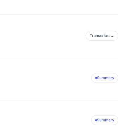
Transcribe →
Summary
Summary