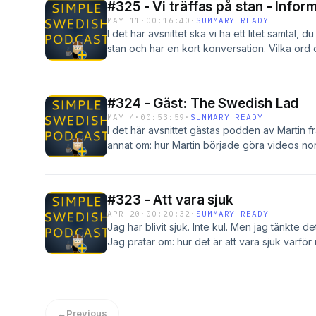
#325 - Vi träffas på stan - Infor
MAY 11
·
00:16:40
·
SUMMARY READY
I det här avsnittet ska vi ha ett litet samtal, 
stan och har en kort konversation. Vilka ord 
vi dem? Vad är några vanliga fel? Hoppas du g
avsnitten gratis här. --- Ordlista: Vi låtsas 
to talk to each other Tänk dig att du är på s
#324 - Gäst: The Swedish Lad
slumpmässigt — A bit randomly Lyssna noga —
MAY 4
·
00:53:59
·
SUMMARY READY
mig — Try to repeat after me I det här samman
I det här avsnittet gästas podden av Martin 
inte att uttala alla bokstäver — We don't like
annat om: hur Martin började göra videos nor
väl helt okej — It was fine, I guess Man har 
svenska bra svenska dialekter, speciellt skå
spoken in a long time Ju mer du tränar dest
varandra på stan Sverige och religion råd till 
more you practice, the better it'll go
YouTube-kanal Här hittar du Martin: YouTub
#323 - Att vara sjuk
Swedish Language Hoppas du gillar avsnittet
APR 20
·
00:20:32
·
SUMMARY READY
transkriberingar till alla avsnitt - klicka här. Fö
Jag har blivit sjuk. Inte kul. Men jag tänkte de
avsnitten - klicka här. Hitta podden på min h
Jag pratar om: hur det är att vara sjuk varför 
ord och fraser som är bra att kunna Ordlista 
testa din förståelse - ladda ner den GRATIS h
←
Previous