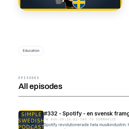
Education
EPISODES
All episodes
#332 - Spotify - en svensk fra
3W AGO
·
00:26:02
·
TAP TO SUMMARIZE
Spotify revolutionerade hela musikindustrin. 