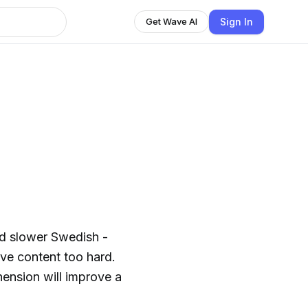
Sign In
Get Wave AI
and slower Swedish -
ive content too hard.
hension will improve a