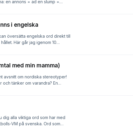
nna: en annons = ad en slump =
ry fildelning = file sharing ett
d om program och lektioner här
jl på lätt svenska) Bli poddsupporter
inns i engelska
ommunity här.
kan översätta engelska ord direkt till
hållet. Här går jag igenom 10
ill du läsa transkriberingen samtidigt
klicka här Få mina bästa tips för att
et (skrivet på lätt svenska) - klicka
samtal med min mamma)
 och vill lära dig PRATA svenska med
g. Nästa omgång startar i september.
ant avsnitt om nordiska stereotyper!
🇸🇪
er och tänker om varandra? En
erige, Norge, Danmark, Finland och
e vanliga stereotyper och våra egna
på Simple Swedish Center, och få
tent, community och lektioner med
a mer.
du dig alla viktiga ord som har med
fotbolls-VM på svenska. Ord som
rk och förlängning. Du kan följa