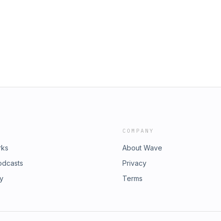
COMPANY
rks
About Wave
odcasts
Privacy
ry
Terms