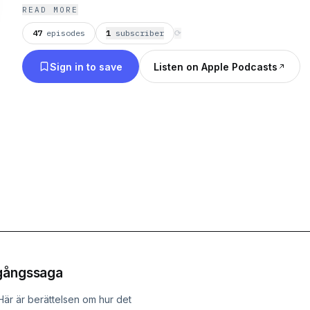
READ MORE
47
episodes
1
subscriber
⟳
Sign in to save
Listen on Apple Podcasts
mgångssaga
Här är berättelsen om hur det