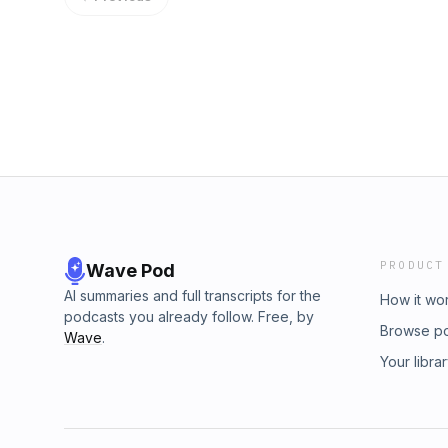
PRODUCT
Wave Pod
AI summaries and full transcripts for the
How it wo
podcasts you already follow. Free, by
Browse p
Wave
.
Your libra