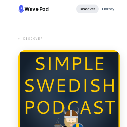
Wave Pod
Discover
Library
← DISCOVER