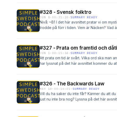
fotbolls-VM på svenska på SVT Play - klicka
behöver du VPN. Jag själv använder Nord VP
#328 - Svensk folktro
Simple Swedish Center (Lev Svenskan) den här
JUN 8
·
00:31:20
·
SUMMARY READY
öva ordförråd, transkriberingar till poddavsni
Nivå: ~B1 I det här avsnittet pratar vi om my
konversationsövning i veckans häng. Klicka hä
trodde på förr i tiden. Vem är Näcken? Vad 
när man “talar om trollen”? Detta ska vi ta red
startar våra nya program med live-lektioner
du en av de första att få veta. Där får du oc
#327 - Prata om framtid och dåt
svenska:)) Klicka här för att prenumerera p
JUN 1
·
00:15:34
·
SUMMARY READY
Att prata om tid är svårt. Vilka ord ska man an
har lyssnat på det här avsnittet kommer du att
mycket bättre! Och som en extra gåva till di
på framtid och dåtid här Mer gratis resurser: 
gratis kurs i uttal!
#326 - The Backwards Law
MAY 18
·
00:16:01
·
SUMMARY READY
Vill du ha saker du inte får? Känner du att du i
just nu inte bra nog? Lyssna på det här avsn
berätta dina tankar! Gratis mini-kurs: Lär di