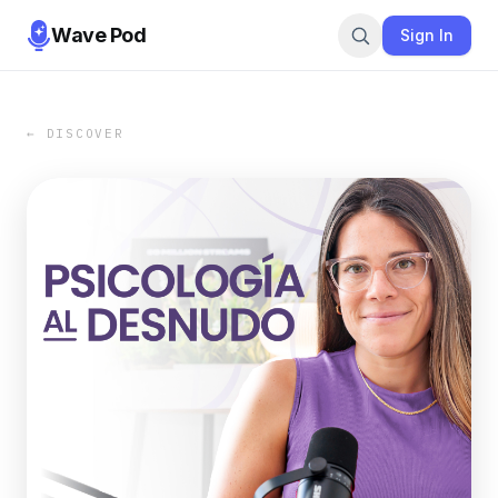
Wave Pod
Sign In
← DISCOVER