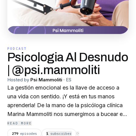
PODCAST
Psicologia Al Desnudo
| @psi.mammoliti
Hosted by
Psi Mammoliti
·
ES
La gestión emocional es la llave de acceso a
una vida con sentido. ¡Y está en tus manos
aprenderla! De la mano de la psicóloga clínica
Marina Mammoliti nos sumergimos a bucear en
las profundidades de la mente. Psicología al
READ MORE
Desnudo es el pódcast de Psi Mammoliti, una
279
episodes
1
subscriber
⟳