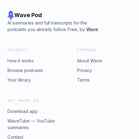
Wave Pod
AI summaries and full transcripts for the
podcasts you already follow. Free, by
Wave
.
PRODUCT
COMPANY
How it works
About Wave
Browse podcasts
Privacy
Your library
Terms
GET WAVE AI
Download app
WaveTube — YouTube
summaries
Contact